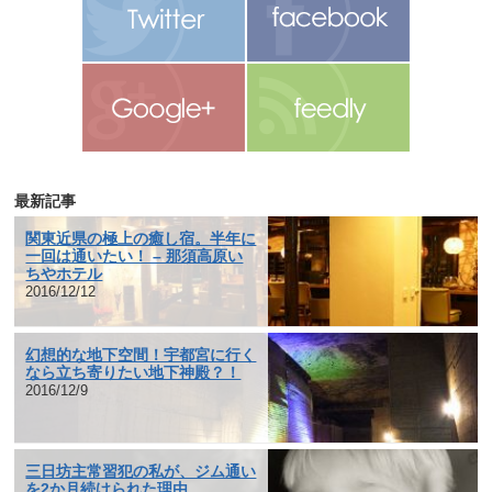
最新記事
関東近県の極上の癒し宿。半年に
一回は通いたい！ – 那須高原い
ちやホテル
2016/12/12
幻想的な地下空間！宇都宮に行く
なら立ち寄りたい地下神殿？！
2016/12/9
三日坊主常習犯の私が、ジム通い
を2か月続けられた理由