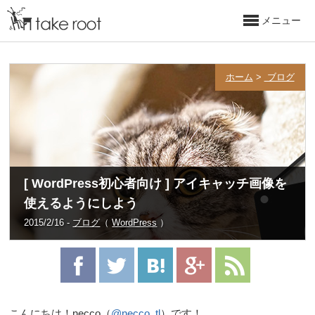
メニュー
ホーム
>
ブログ
[ WordPress初心者向け ] アイキャッチ画像を
使えるようにしよう
2015/2/16 -
ブログ
（
WordPress
）
こんにちは！necco（
@necco_tl
）です！