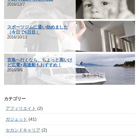
2016/12/7
スポーツジムに通い始めました
（今日で6日目）
2016/10/13
宮島へ行くなら、ちょっと高いけ
ど広電+高速船もおすすめ！
2016/9/6
カテゴリー
アフィリエイト
(2)
ガジェット
(41)
セカンドキャリア
(2)