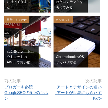
に行ってきまし
れたコンテンツを
た！
考えてみる
旅行・おでかけ
ガジェット
八ヶ岳リゾートア
ウトレットの
ChromebookのOS
AIGLEで買い物
リカバリ方法
前の記事
次の記事
ブロガーも必読！
アートとデザインの違い
GoogleSEOの5つのキホ
-アートが世界にもらたす
ン
もの-