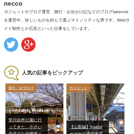
necco
ガジェットやブログ運営、旅行・お出かけ記などのブログtakeroot
を運営中。珍しいものを好んで選ぶマイノリティな男です。Webサ
イト制作とか広告といった仕事をしています。
人気の記事をピックアップ
旅行・おでかけ
ガジェット
荒川自然公園に行
ってきた。小さい
【山梨編】freebit
子供でも結構遊べ
mobileの通信速度