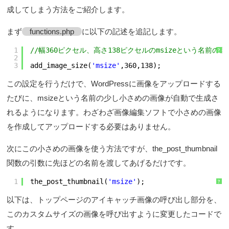
成してしまう方法をご紹介します。
まず
functions.php
に以下の記述を追記します。
1
//幅360ピクセル、高さ138ピクセルのmsizeという名前の
?
2
3
add_image_size(
'msize'
,360,138);
この設定を行うだけで、WordPressに画像をアップロードする
たびに、msizeという名前の少し小さめの画像が自動で生成さ
れるようになります。わざわざ画像編集ソフトで小さめの画像
を作成してアップロードする必要はありません。
次にこの小さめの画像を使う方法ですが、the_post_thumbnail
関数の引数に先ほどの名前を渡してあげるだけです。
1
the_post_thumbnail(
'msize'
);
?
以下は、トップページのアイキャッチ画像の呼び出し部分を、
このカスタムサイズの画像を呼び出すように変更したコードで
す。