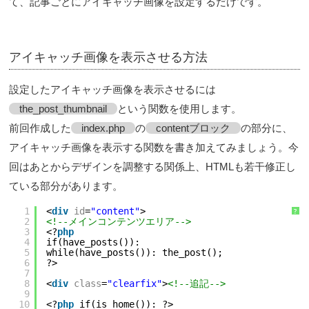
て、記事ごとにアイキャッチ画像を設定するだけです。
アイキャッチ画像を表示させる方法
設定したアイキャッチ画像を表示させるには
the_post_thumbnail
という関数を使用します。
前回作成した
index.php
の
contentブロック
の部分に、
アイキャッチ画像を表示する関数を書き加えてみましょう。今
回はあとからデザインを調整する関係上、HTMLも若干修正し
ている部分があります。
1
<
div
id
=
"content"
>
?
2
<!--メインコンテンツエリア-->
3
<?
php
4
if(have_posts()):
5
while(have_posts()): the_post();
6
?>
7
8
<
div
class
=
"clearfix"
>
<!--追記-->
9
10
<?
php
if(is_home()): ?>