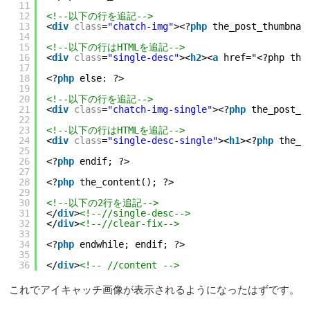
11
12
<!--以下の行を追記-->
13
<
div
class
=
"chatch-img"
><?
php
the_post_thumbnai
14
15
<!--以下の行はHTMLを追記-->
16
<
div
class
=
"single-desc"
><
h2
><
a
href="<?php the
17
18
<?
php
else: ?>
19
20
<!--以下の行を追記-->
21
<
div
class
=
"chatch-img-single"
><?
php
the_post_t
22
23
<!--以下の行はHTMLを追記-->
24
<
div
class
=
"single-desc-single"
><
h1
><?
php
the_t
25
26
<?
php
endif; ?>
27
28
<?
php
the_content(); ?>
29
30
<!--以下の2行を追記-->
31
</
div
>
<!--//single-desc-->
32
</
div
>
<!--//clear-fix-->
33
34
<?
php
endwhile; endif; ?>
35
36
</
div
>
<!-- //content -->
これでアイキャッチ画像が表示されるようになったはずです。