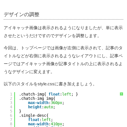
デザインの調整
アイキャッチ画像は表示されるようになりましたが、単に表示
させたというだけですのでデザインを調整します。
今回は、トップページでは画像が左側に表示されて、記事のタ
イトルなどが右側に表示されるようなレイアウトにし、記事ペ
ージではアイキャッチ画像が記事タイトルの上に表示されるよ
うなデザインに変えます。
以下のスタイルをstyle.cssに書き加えましょう。
1
.chatch-img{ 
float
:
left
; }
?
2
.chatch-img img{
3
max-width
:
360px
;
4
height
:
auto
;
5
}
6
.single-desc{
7
float
:
left
;
8
max-width
:
410px
;