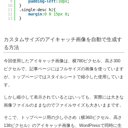
9
padding-left
:
10px
;  
10
}
11
.single-desc h
2
{
12
margin
:
0
0
15px
0
;
13
}
カスタムサイズのアイキャッチ画像を自動で生成す
る方法
今回使用したアイキャッチ画像は、横780ピクセル、高さ300
ピクセルで、記事ページにはフルサイズの画像を使っています
が、トップページではスタイルシートで縮小した使用していま
す。
しかし縮小して表示されているとはいっても、実際には大きな
画像ファイルのままなのでファイルサイズも大きいままです。
そこで、トップページ用の少し小さめ（横360ピクセル、高さ
138ピクセル）のアイキャッチ画像も、WordPressで同時に生