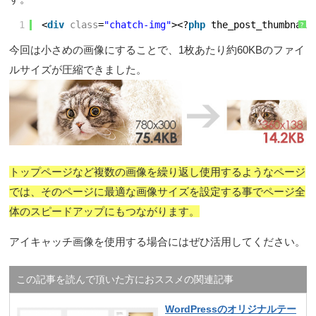
1
<
div
class
=
"chatch-img"
><?
php
the_post_thumbnail
?
今回は小さめの画像にすることで、1枚あたり約60KBのファイ
ルサイズが圧縮できました。
トップページなど複数の画像を繰り返し使用するようなページ
では、そのページに最適な画像サイズを設定する事でページ全
体のスピードアップにもつながります。
アイキャッチ画像を使用する場合にはぜひ活用してください。
この記事を読んで頂いた方におススメの関連記事
WordPressのオリジナルテー