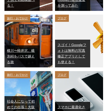
る！
を測ってみた
旅行・おでかけ
ブログ
スゴイ！Googleフ
横川〜軽井沢、碓
ォトは無料の写真
氷峠をバスで越え
修正アプリとして
る旅
も使える！
旅行・おでかけ
ブログ
社会人になって初
めての出張！大阪
スマホに最適化さ