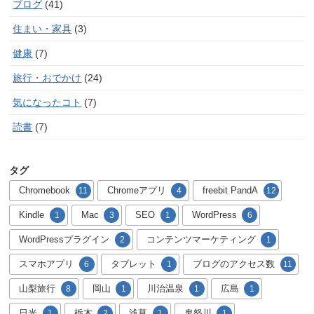
ブログ
(41)
住まい・家具
(3)
健康
(7)
旅行・おでかけ
(24)
気になったコト
(7)
読書
(7)
タグ
Chromebook
Chromeアプリ
freebit PandA
11
4
12
Kindle
Mac
SEO
WordPress
1
3
1
6
WordPressプラグイン
コンテンツマーケティング
2
1
スマホアプリ
タブレット
ブログのアクセス数
6
1
11
山梨旅行
岡山
川治温泉
広島
8
1
1
1
日光
栃木
浅草
鬼怒川
1
2
1
1