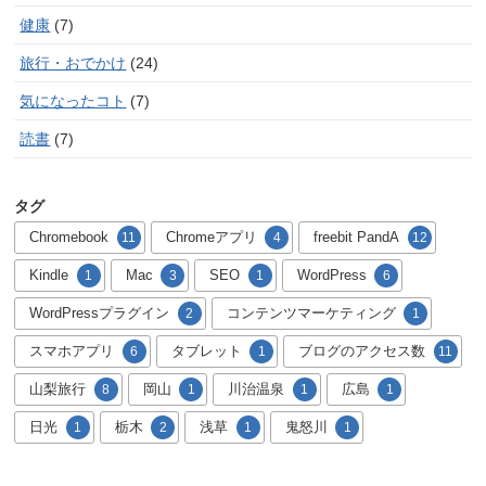
健康
(7)
旅行・おでかけ
(24)
気になったコト
(7)
読書
(7)
タグ
Chromebook
Chromeアプリ
freebit PandA
11
4
12
Kindle
Mac
SEO
WordPress
1
3
1
6
WordPressプラグイン
コンテンツマーケティング
2
1
スマホアプリ
タブレット
ブログのアクセス数
6
1
11
山梨旅行
岡山
川治温泉
広島
8
1
1
1
日光
栃木
浅草
鬼怒川
1
2
1
1