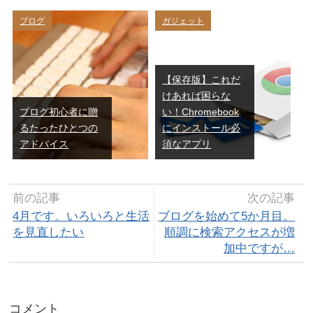
ブログ
ガジェット
【保存版】これだ
けあれば困らな
ブログ初心者に贈
い！Chromebook
るたったひとつの
にインストール必
アドバイス
須なアプリ
前の記事
次の記事
4月です。いろいろと生活
ブログを始めて5か月目。
を見直したい
順調に検索アクセスが増
加中ですが…
コメント