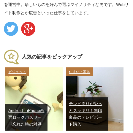
を運営中。珍しいものを好んで選ぶマイノリティな男です。Webサ
イト制作とか広告といった仕事をしています。
人気の記事をピックアップ
ガジェット
住まい・家具
テレビ周りがやっ
Android・iPhone画
とスッキリ！無印
面ロックパスワー
良品のテレビボー
ド忘れた時の対処
ド購入