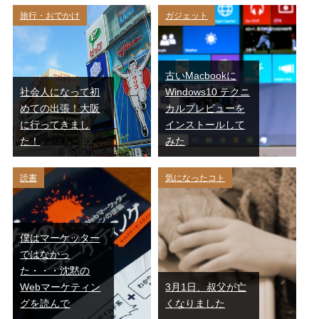
旅行・おでかけ
ガジェット
古いMacbookに
社会人になって初
Windows10 テクニ
めての出張！大阪
カルプレビューを
に行ってきまし
インストールして
た！
みた
読書
気になったコト
僕はマーケッター
ではなかっ
た・・・沈黙の
Webマーケティン
3月1日、叔父が亡
グを読んで
くなりました