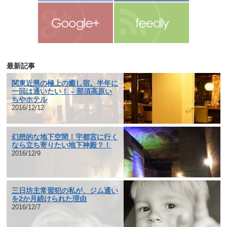
最新記事
関東近県の極上の癒し宿。半年に
一回は通いたい！ – 那須高原い
ちやホテル
2016/12/12
幻想的な地下空間！宇都宮に行く
なら立ち寄りたい地下神殿？！
2016/12/9
三日坊主常習犯の私が、ジム通い
を2か月続けられた理由
2016/12/7