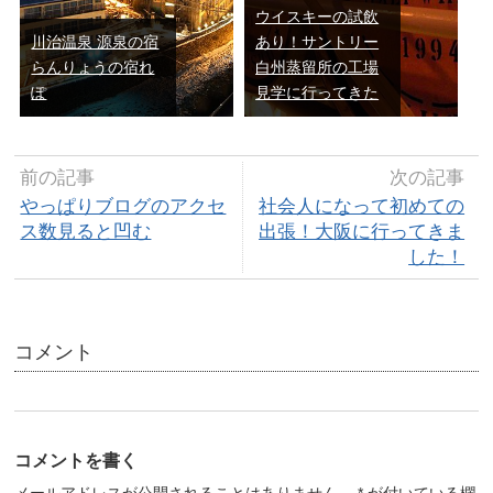
ウイスキーの試飲
川治温泉 源泉の宿
あり！サントリー
らんりょうの宿れ
白州蒸留所の工場
ぽ
見学に行ってきた
前の記事
次の記事
やっぱりブログのアクセ
社会人になって初めての
ス数見ると凹む
出張！大阪に行ってきま
した！
コメント
コメントを書く