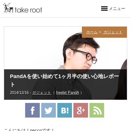
メニュー
ホーム
>
ガジェット
PandAを使い始めて1ヶ月半の使い心地レポー
ト
2014/12/16 -
ガジェット
（
freebit PandA
）
こんにちは！neccoです！