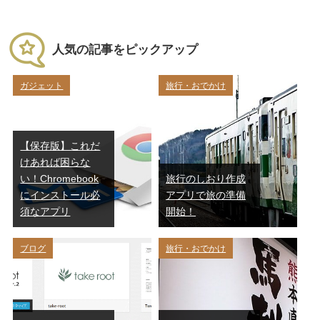
人気の記事をピックアップ
ガジェット
旅行・おでかけ
【保存版】これだ
けあれば困らな
い！Chromebook
旅行のしおり作成
にインストール必
アプリで旅の準備
須なアプリ
開始！
ブログ
旅行・おでかけ