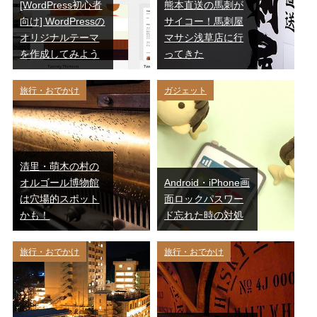
[WordPress初心者
熊本直送の馬刺が
向け] WordPressの
サイコー！馬刺屋
オリジナルテーマ
マサシ浅草店に行
を作成してみよう
ってきた
旅行・おでかけ
ガジェット
清里・萌木の村の
オルゴール博物館
Android・iPhone画
は穴場的スポット
面ロックパスワー
かも！
ド忘れた時の対処
旅行・おでかけ
旅行・おでかけ