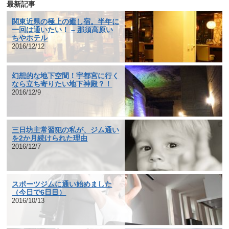
最新記事
関東近県の極上の癒し宿。半年に
一回は通いたい！ – 那須高原い
ちやホテル
2016/12/12
幻想的な地下空間！宇都宮に行く
なら立ち寄りたい地下神殿？！
2016/12/9
三日坊主常習犯の私が、ジム通い
を2か月続けられた理由
2016/12/7
スポーツジムに通い始めました
（今日で6日目）
2016/10/13