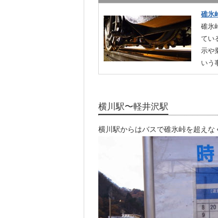
碓氷
碓氷
てい
示や
いう
横川駅〜軽井沢駅
横川駅からはバスで碓氷峠を超えな