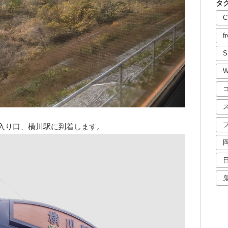
タ
C
f
S
W
の入り口、横川駅に到着します。