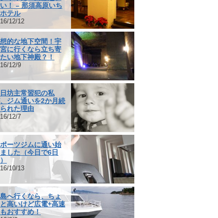
い！ – 那須高原いち
ホテル
16/12/12
想的な地下空間！宇
宮に行くなら立ち寄
たい地下神殿？！
16/12/9
日坊主常習犯の私
、ジム通いを2か月続
られた理由
16/12/7
ポーツジムに通い始
ました（今日で6日
）
16/10/13
島へ行くなら、ちょ
と高いけど広電+高速
もおすすめ！