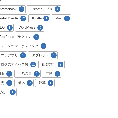
グ
hromebook
Chromeアプリ
11
4
reebit PandA
Kindle
Mac
12
1
3
EO
WordPress
1
6
ordPressプラグイン
2
コンテンツマーケティング
1
スマホアプリ
タブレット
6
1
ブログのアクセス数
山梨旅行
11
8
岡山
川治温泉
広島
1
1
1
日光
栃木
浅草
1
2
1
鬼怒川
1