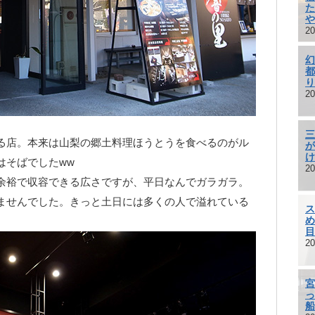
た
や
20
幻
都
り
20
三
る店。本来は山梨の郷土料理ほうとうを食べるのがル
が
け
はそばでしたww
20
余裕で収容できる広さですが、平日なんでガラガラ。
ませんでした。きっと土日には多くの人で溢れている
ス
め
目
20
宮
っ
船