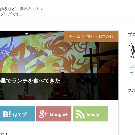
歩きなど、管理人：ネッ
ブログです。
プ
ホーム
>
旅行・おでかけ
こ
プ
の里でランチを食べてきた
ス
はてブ
Google+
feedly
す！