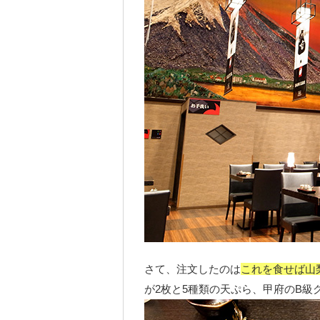
さて、注文したのは
これを食せば山
が2枚と5種類の天ぷら、甲府のB級グ