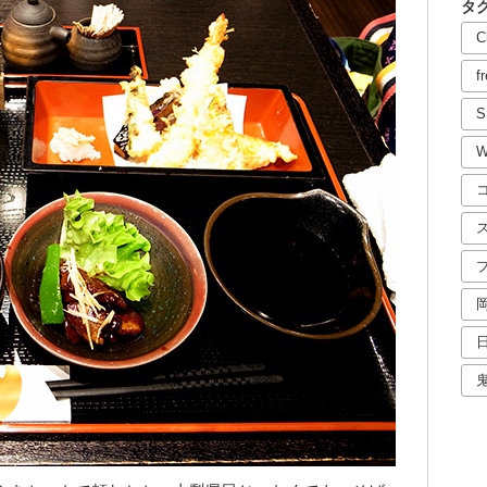
タ
C
f
S
W