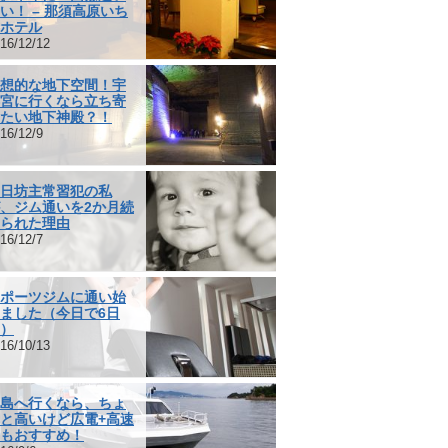
い！ – 那須高原いち
ホテル
16/12/12
想的な地下空間！宇
宮に行くなら立ち寄
たい地下神殿？！
16/12/9
日坊主常習犯の私
、ジム通いを2か月続
られた理由
16/12/7
ポーツジムに通い始
ました（今日で6日
）
16/10/13
島へ行くなら、ちょ
と高いけど広電+高速
もおすすめ！