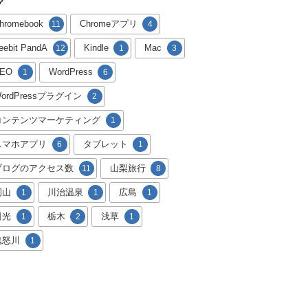
グ
hromebook
Chromeアプリ
11
4
reebit PandA
Kindle
Mac
12
1
3
EO
WordPress
1
6
ordPressプラグイン
2
コンテンツマーケティング
1
スマホアプリ
タブレット
6
1
ブログのアクセス数
山梨旅行
11
8
岡山
川治温泉
広島
1
1
1
日光
栃木
浅草
1
2
1
鬼怒川
1