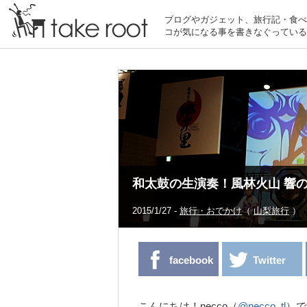
ブログやガジェット、旅行記・食べ
コが気になる事を書きなぐっている
和太鼓の生演奏！風林火山 響
2015/1/27 -
旅行・おでかけ
（
山梨旅行
）
facebook
Twitter
こんにちは！necco（
@necco_tl
）で