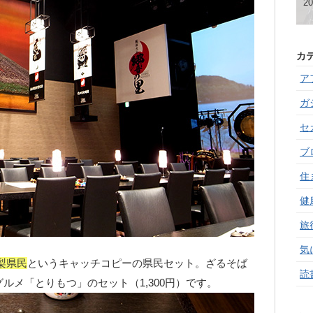
20
カ
ア
ガ
セ
ブ
住
健
旅
気
梨県民
というキャッチコピーの県民セット。ざるそば
読
ルメ「とりもつ」のセット（1,300円）です。